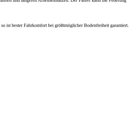
fahrten und längeren Arbeitseinsätzen. Der Fahrer kann die Federung
o ist bester Fahrkomfort bei größtmöglicher Bodenfreiheit garantiert.