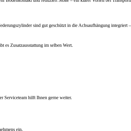
r Bodenkontakt und reduziert Stöße – ein klarer Vorteil bei Transport
erungszylinder sind gut geschützt in die Achsaufhängung integriert – s
ibt es Zusatzausstattung im selben Wert.
r Serviceteam hilft Ihnen gerne weiter.
nehmens ein.