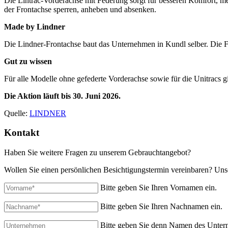
Die Lintrac-Vorderachse mit Federung sorgt für besseren Komfort, meh
der Frontachse sperren, anheben und absenken.
Made by Lindner
Die Lindner-Frontachse baut das Unternehmen in Kundl selber. Die Fed
Gut zu wissen
Für alle Modelle ohne gefederte Vorderachse sowie für die Unitracs g
Die Aktion läuft bis 30. Juni 2026.
Quelle:
LINDNER
Kontakt
Haben Sie weitere Fragen zu unserem Gebrauchtangebot?
Wollen Sie einen persönlichen Besichtigungstermin vereinbaren? Unse
Bitte geben Sie Ihren Vornamen ein.
Bitte geben Sie Ihren Nachnamen ein.
Bitte geben Sie denn Namen des Unter